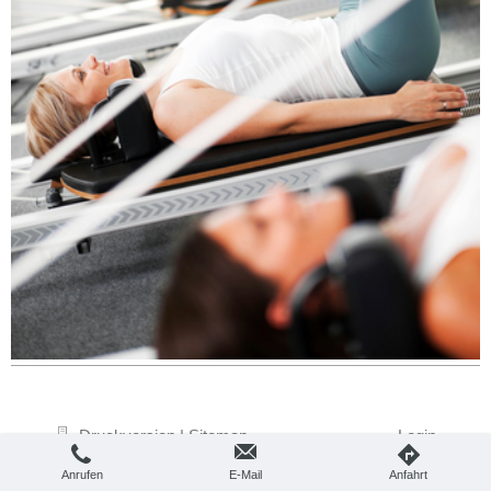
Druckversion
|
Sitemap
Login
© RIC'S BEATDOWN TEAM
Webansicht
Anrufen
E-Mail
Anfahrt